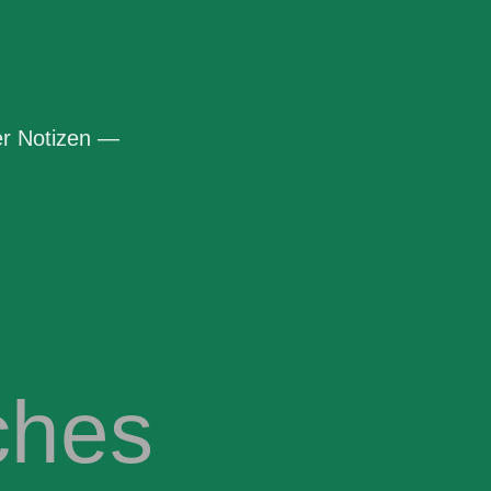
r Notizen —
ches